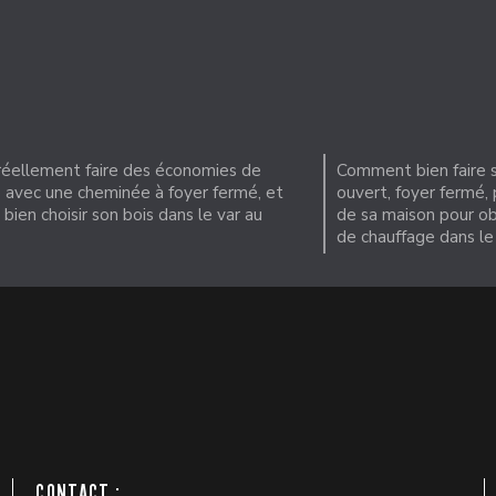
réellement faire des économies de
Comment bien faire s
 avec une cheminée à foyer fermé, et
ouvert, foyer fermé, 
ien choisir son bois dans le var au
de sa maison pour ob
de chauffage dans le
CONTACT :