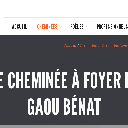
ACCUEIL
CHEMINÉES
POÊLES
PROFESSIONNEL
Accueil
Cheminées
Cheminées foye
E CHEMINÉE À FOYER
GAOU BÉNAT